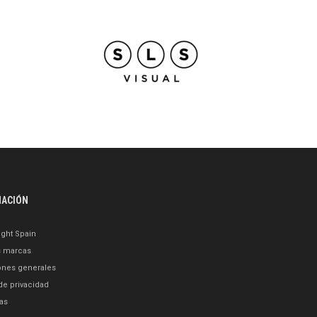
MACIÓN
ght Spain
s marcas
ones generales
 de privacidad
as