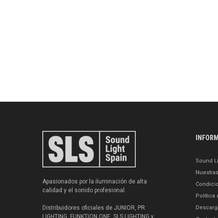
INFOR
Sound Li
Nuestra
Apasionados por la iluminación de alta
Condici
calidad y el sonido profesional.
Política
Distribuidores oficiales de JUNIOR, PR
Descarg
LIGHTING, FUNKTION ONE, SLS LIGHTING y