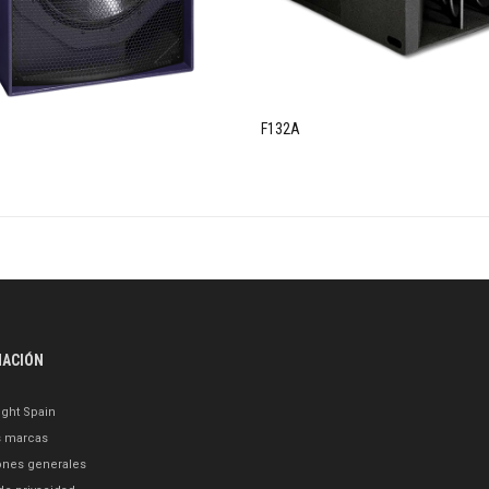
F132A
MACIÓN
ght Spain
s marcas
ones generales