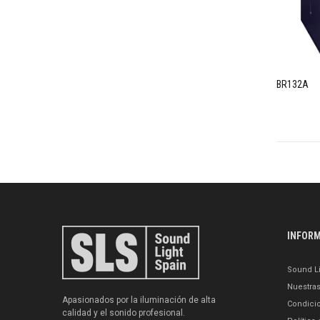
BR132A
INFOR
Sound Li
Nuestra
Apasionados por la iluminación de alta
Condici
calidad y el sonido profesional.