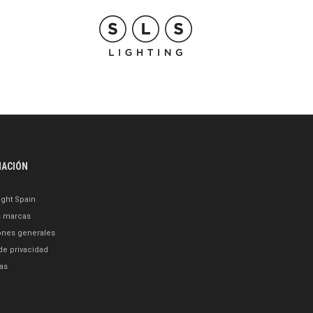
MACIÓN
ght Spain
s marcas
ones generales
 de privacidad
as
o