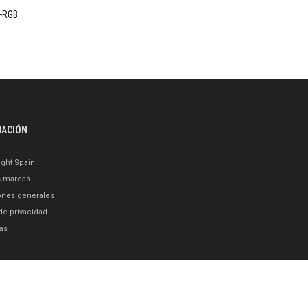
-RGB
MACIÓN
ght Spain
s marcas
ones generales
 de privacidad
as
o