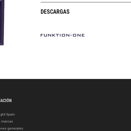
DESCARGAS
MACIÓN
ght Spain
s marcas
ones generales