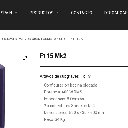
 SPAIN
PRODUCTOS
CONTACTO
DESCARGAS
SUBGRAVES PASIVOS GRAN FORMATO
/
SERIE F
/ F115 Mk2
F115 Mk2
Altavoz de subgraves 1 x 15”
Configuración bocina plegada
Potencia: 400 W RMS
Impedancia: 8 Ohmios
2 x conectores Speakon NL4
Dimensiones: 590 x 430 x 600 mm
Peso: 34 Kg