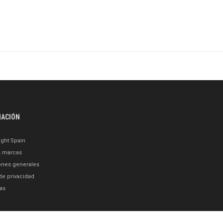
MACIÓN
ght Spain
s marcas
ones generales
 de privacidad
as
o